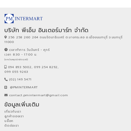
บริษัท พีเอ็ม อินเตอร์มาร์ท จำกัด
256 258 260 264 ถนนรัตนาธิเบศร์ ต.บางกระสอ อ.เมืองนนทบุรี จ.นนทบุรี
11000
เวลาทำการ วันจันทร์ - ศุกร์
เวลา 8:30 - 17:00 น.
(ยกเว้นหยุดนักขัตฤกษ์)
094 893 5002, 099 254 8292,
099 055 9263
(02) 149 5471
@PMINTERMART
contact.pmintermart@gmail.com
ข้อมูลเพิ่มเติม
เกี่ยวกับเรา
ลูกค้าของเรา
บล๊อก
ติดต่อเรา