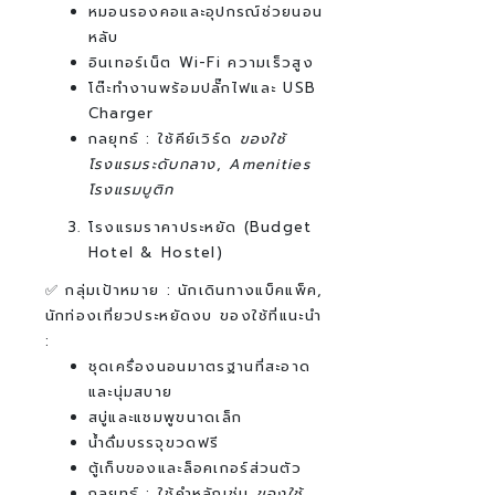
หมอนรองคอและอุปกรณ์ช่วยนอน
หลับ
อินเทอร์เน็ต Wi-Fi ความเร็วสูง
โต๊ะทำงานพร้อมปลั๊กไฟและ USB
Charger
กลยุทธ์ :
ใช้คีย์เวิร์ด
ของใช้
โรงแรมระดับกลาง
,
Amenities
โรงแรมบูติก
โรงแรมราคาประหยัด (Budget
Hotel & Hostel)
✅ กลุ่มเป้าหมาย : นักเดินทางแบ็คแพ็ค,
นักท่องเที่ยวประหยัดงบ
ของใช้ที่แนะนำ
:
ชุดเครื่องนอนมาตรฐานที่สะอาด
และนุ่มสบาย
สบู่และแชมพูขนาดเล็ก
น้ำดื่มบรรจุขวดฟรี
ตู้เก็บของและล็อคเกอร์ส่วนตัว
กลยุทธ์ : ใช้คำหลักเช่น
ของใช้