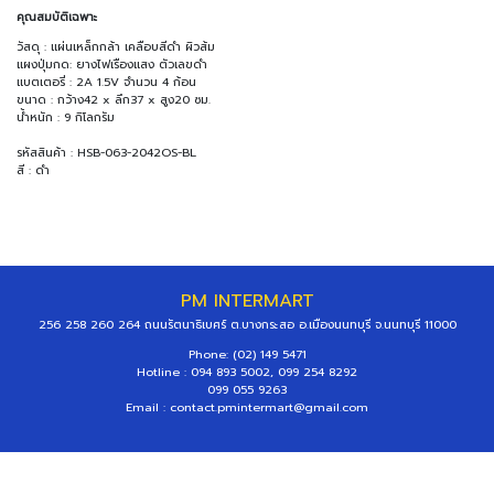
คุณสมบัติเฉพาะ
วัสดุ : แผ่นเหล็กกล้า เคลือบสีดำ ผิวส้ม
แผงปุ่มกด: ยางไฟเรืองแสง ตัวเลขดำ
แบตเตอรี่ : 2A 1.5V จำนวน 4 ก้อน
ขนาด : กว้าง42 x ลึก37 x สูง20 ซม.
น้ำหนัก : 9 กิโลกรัม
รหัสสินค้า : HSB-063-2042OS-BL
สี : ดำ
PM INTERMART
256 258 260 264 ถนนรัตนาธิเบศร์ ต.บางกระสอ อ.เมืองนนทบุรี จ.นนทบุรี 11000
Phone: (02) 149 5471
Hotline : 094 893 5002, 099 254 8292
099 055 9263
Email :
contact.pmintermart@gmail.com