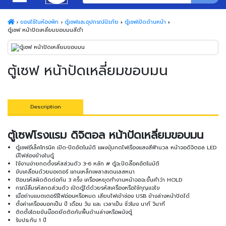
ของใช้ในห้องพัก
ตู้เซฟและอุปกรณ์นิรภัย
ตู้เซฟเปิดด้านหน้า
ตู้เซฟ หน้าปัดเหลี่ยมขอบมนสีดำ
ตู้เซฟ หน้าปัดเหลี่ยมขอบมน
Description
ตู้เซฟโรงแรม ดิจิตอล หน้าปัดเหลี่ยมขอบมน
ตู้เซฟอีเล็คโทรนิค เปิด-ปิดอัตโนมัติ แผงปุ่มกดไฟเรืองแสงสีฟ้านวล หน้าจอดิจิตอล LED
มีไฟส่องข้างในตู้
ใช้งานง่ายกดตั้งรหัสส่วนตัว 3-6 หลัก # ตู้จะปิดล๊อคอัตโนมัติ
ขับเคลื่อนด้วยมอเตอร์ แกนเหล็กเพลาสเตนเลสหนา
ป้อนรหัสผิดติดต่อกัน 3 ครั้ง เครื่องหยุดทำงานหน้าจอจะขึ้นคำว่า HOLD
กรณีลืมรหัสกดส่วนตัว เปิดตู้ได้ด้วยรหัสเครื่องหรือใช้กุญแจไข
เมื่อถ่านแบตเตอร์รีไฟอ่อนหรือหมด เสียบไฟเข้าช่อง USB ข้างล่างหน้าปัดได้
ตั้งค่าเครื่องบอกเป็น ปี เดือน วัน และ เวลาเป็น ชั่วโมง นาที วินาที
ติดตั้งโดยขันน๊อดยึดติดกับพื้นด้านล่างหรือผนังตู้
รับประกัน 1 ปี