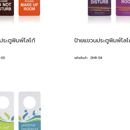
ระตูพิมพ์โลโก้
ป้ายแขวนประตูพิมพ์โลโก
R-D3
รหัสสินค้า : DHR-D4