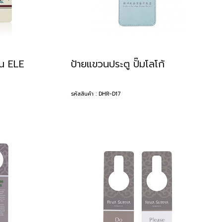
าน ELE
ป้ายแขวนประตู ปั๊มโลโก้
รหัสสินค้า : DHR-D17