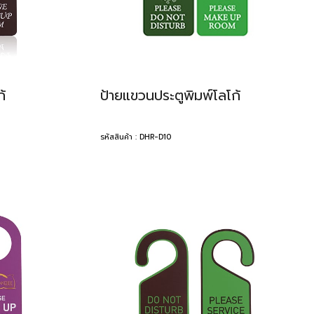
้
ป้ายแขวนประตูพิมพ์โลโก้
รหัสสินค้า : DHR-D10