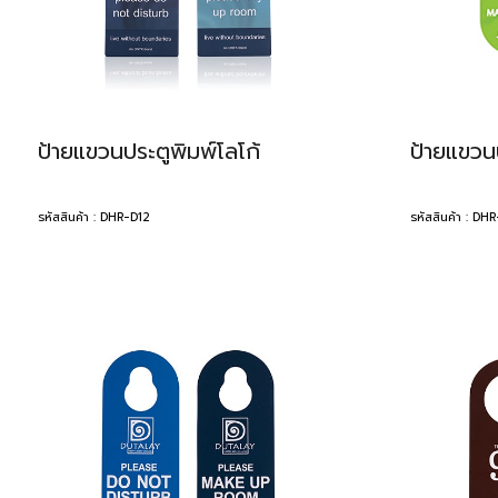
ป้ายแขวนประตูพิมพ์โลโก้
ป้ายแขวนป
รหัสสินค้า : DHR-D12
รหัสสินค้า : DH