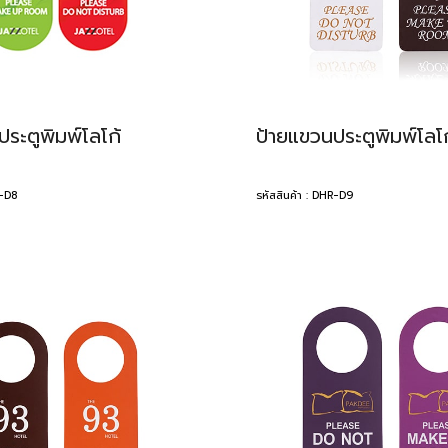
ระตูพิมพ์โลโก้
ป้ายแขวนประตูพิมพ์โลโก
R-D8
รหัสสินค้า : DHR-D9