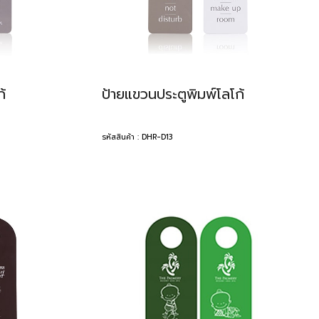
้
ป้ายแขวนประตูพิมพ์โลโก้
รหัสสินค้า : DHR-D13