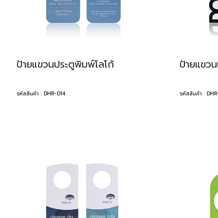
ป้ายแขวนประตูพิมพ์โลโก้
ป้ายแขวนป
รหัสสินค้า : DHR-D14
รหัสสินค้า : DH