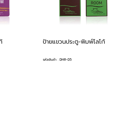
้
ป้ายแขวนประตู-พิมพ์โลโก้
รหัสสินค้า : DHR-D5