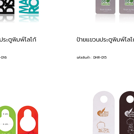
ระตูพิมพ์โลโก้
ป้ายแขวนประตูพิมพ์โลโก
R-D16
รหัสสินค้า : DHR-D15