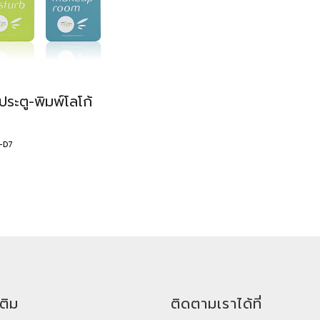
ระตู-พิมพ์โลโก้
R-D7
เติม
ติดตามเราได้ที่